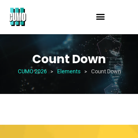
Count Down
CUMO 2026
Elements
Count Down
>
>